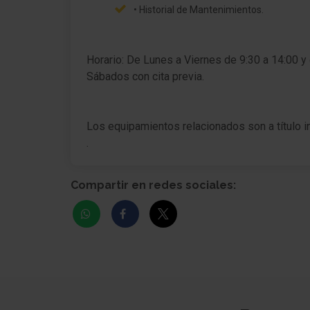
• Historial de Mantenimientos.
Airbag lado del conductor
Airbag acompañante
Horario: De Lunes a Viernes de 9:30 a 14:00 y
Airbag lateral delante
Sábados con cita previa.
Airbag acompañante Desconectable
Los equipamientos relacionados son a título i
Cubierta del maletero
.
Elevalunas eléctric. delante
Compartir en redes sociales:
Cierre centralizado con Mando a distancia