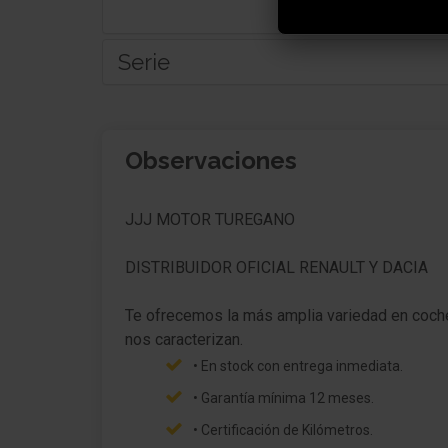
Serie
Mantenimiento del modelo
Observaciones
Paquete Confort Plus
Carrocería: 5 puertas
JJJ MOTOR TUREGANO
Retrovisor exterior Mec. De inter. regulable,
DISTRIBUIDOR OFICIAL RENAULT Y DACIA
ambos
Barras portaequipajes en el techo
Te ofrecemos la más amplia variedad en coche
Limpialuneta trasera
• En stock con entrega inmediata.
Luna trasera calefactable(s)
• Garantía mínima 12 meses.
Preinstalación radio
• Certificación de Kilómetros.