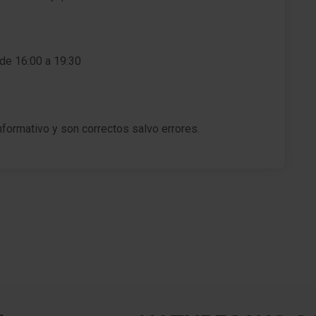
Batalla 2673 mm
Caja de cambios 6-marcha
 de 16:00 a 19:30
Reducción polución según norma gases escape
Euro 5
Filtro partículas
nformativo y son correctos salvo errores.
Motor 1,5 Ltr. - 81 kW dCi Diesel FAP CAT