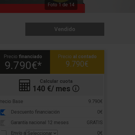
Foto
1
de
14
Vendido
Precio
financiado
Precio
al contado
9.790€*
9.790€
Calcular cuota
140
€/ mes
🛈
recio Base
9.790€
Descuento financiación
0€
Garantía nacional 12 meses
GRATIS
Envío a
0€