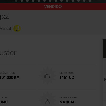
VENDIDO
4x2
Manual
uster
KILÓMETROS
CILINDRADA
104.000 KM
1461 CC
P
COLOR
CAJA CAMBIOS
GRIS
MANUAL