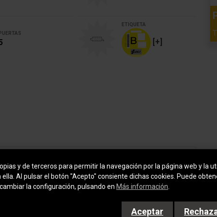
P
ETIQUETA
T
PUERTAS
[+]
5
pias y de terceros para permitir la navegación por la página web y la uti
n ella. Al pulsar el botón "Acepto" consiente dichas cookies. Puede obte
Luces antiniebla
cambiar la configuración, pulsando en
Más información
.
Aire acondicionado
Aceptar
Rechaz