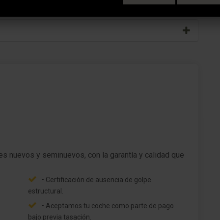
Inmovilizador con Transponder
Anclajes Isofix para Asiento para niños en
Asiento trasero
Sistema antibloqueo (ABS)
Distribuidor eléctrónico de frenada
Asistente del freno
s nuevos y seminuevos, con la garantía y calidad que
Rueda de repuesto
• Certificación de ausencia de golpe
Dirección asistida
estructural.
• Aceptamos tu coche como parte de pago
Tipo transmisión: Tracción delantera
bajo previa tasación.