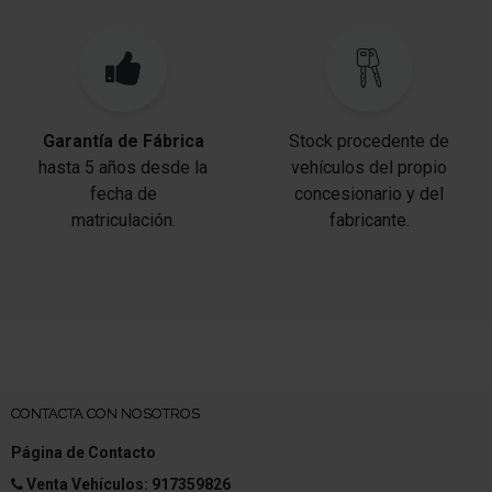
Deflector de escape Cromado
Reducción polución según norma gases escape
Euro 6d
Sistema Start/Stop
Garantía de Fábrica
Stock procedente de
Filtro partículas
hasta 5 años desde la
vehículos del propio
fecha de
concesionario y del
Motor 1,5 Ltr. - 85 kW BLUE dCi Diesel FAP CAT
matriculación.
fabricante.
CONTACTA CON NOSOTROS
Página de Contacto
Venta Vehículos: 917359826