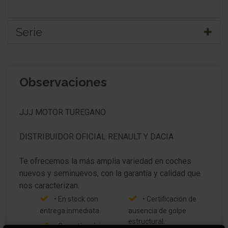
Serie
Mantenimiento del modelo
Observaciones
Paquete confort
Paquete modularidad
JJJ MOTOR TUREGANO
Paquete fumador
DISTRIBUIDOR OFICIAL RENAULT Y DACIA
Carrocería: 5 puertas
Te ofrecemos la más amplia variedad en coches
Retrovisor exterior regulable eléctricamente y
nuevos y seminuevos, con la garantía y calidad que
calefactable
Retrovisor exterior Negro
• En stock con
• Certificación de
entrega inmediata.
ausencia de golpe
Barras portaequipajes en el techo
estructural.
• Garantía mínima