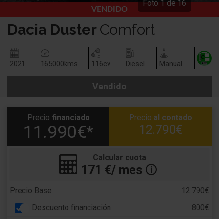
Foto
1
de
16
VENDIDO
Dacia
Duster
Comfort
2021
165000
kms
116
cv
Diesel
Manual
Vendido
Precio
financiado
Precio
al contado
11.990€*
12.790€
Calcular cuota
171
€/ mes
🛈
Precio Base
12.790€
Descuento financiación
800€