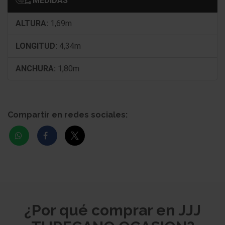
MEDIDAS
Sistema limitador de velocidad
ALTURA:
1,69m
Airbag lado del conductor
LONGITUD:
4,34m
Airbag acompañante
ANCHURA:
1,80m
Sistema de airbag para la cabeza lateral
Airbag acompañante Desconectable
Compartir en redes sociales:
Aire acondicionado
Reposacabezas detrás regulable mecánicam. (3
Pieza)
Elevalunas eléctric. delante
Agarraderos de la puerta inter. Cromado
¿Por qué comprar en JJJ
Cierre centralizado con Mando a distancia