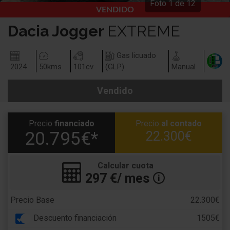
Foto
1
de
12
VENDIDO
Dacia
Jogger
EXTREME
Gas licuado
2024
50
kms
101
cv
(GLP)
Manual
Vendido
Precio
financiado
Precio
al contado
20.795€*
22.300€
Calcular cuota
297
€/ mes
🛈
Precio Base
22.300€
Descuento financiación
1505€