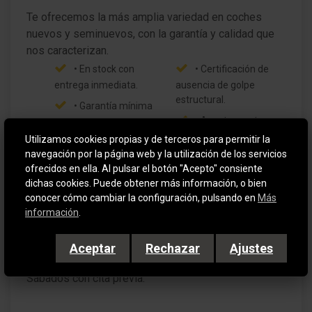
Te ofrecemos la más amplia variedad en coches
nuevos y seminuevos, con la garantía y calidad que
• En stock con
• Certificación de
entrega inmediata.
ausencia de golpe
estructural.
• Garantía mínima
• Aceptamos tu
12 meses.
coche como parte de
Utilizamos cookies propias y de terceros para permitir la
• Certificación de
pago bajo previa
navegación por la página web y la utilización de los servicios
Kilómetros.
tasación.
ofrecidos en ella. Al pulsar el botón "Acepto" consiente
• Historial de
dichas cookies. Puede obtener más información, o bien
Mantenimientos.
conocer cómo cambiar la configuración, pulsando en
Más
información
.
Horario: De Lunes a Viernes de 9:30 a 14:00 y de
Aceptar
Rechazar
Ajustes
16:00 a 19:30
Sábados con cita previa.