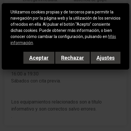
señales de tráfico
estructural.
• Garantía mínima
Utilizamos cookies propias y de terceros para permitir la
• Aceptamos tu
12 meses.
Pilotos traseros LED
navegación por la página web y la utilización de los servicios
coche como parte de
• Certificación de
ofrecidos en ella. Al pulsar el botón "Acepto" consiente
pago bajo previa
Sensor de luz y lluvia
dichas cookies. Puede obtener más información, o bien
Kilómetros.
tasación.
conocer cómo cambiar la configuración, pulsando en
Más
• Historial de
Luz de día LED
información
.
Mantenimientos.
Luna trasera calefactable(s)
Aceptar
Rechazar
Ajustes
Asistente a la conducción: sistema de seguridad
Horario: De Lunes a Viernes de 9:30 a 14:00 y de
con automático Aviso de socorro (ERA GLONASS /
16:00 a 19:30
eCall)
Sábados con cita previa.
Conexión a USB (Modelo C) consola central delante
Conexión a USB (Modelo C) consola central detrás
Los equipamientos relacionados son a título
informativo y son correctos salvo errores.
Panel de instrumentos digital (12,3 Pulgada)
.
sistema de información OpenR link (12" pantalla