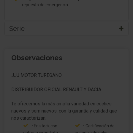
repuesto de emergencia
Serie
Carrocería: 5 puertas
Observaciones
Pintura especial Metalizado Black Pearl negro
Taloneras de entrada
JJJ MOTOR TUREGANO
Antena del techo en Diseño aleta de tiburón
DISTRIBUIDOR OFICIAL RENAULT Y DACIA
Retrovisor exterior plegable eléctricamente
Te ofrecemos la más amplia variedad en coches
Retrovisor exterior Negro pintado
nuevos y seminuevos, con la garantía y calidad que
Faro Full-LED con Firma LED (Pure Vision)
• En stock con
• Certificación de
Asistente a la conducción: Reconocimiento de
entrega inmediata.
ausencia de golpe