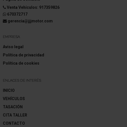
Venta Vehículos: 917359826
Distribuidor eléctrónico de frenada
670372717
gerencia@jjjmotor.com
Asistente a la conducción: Asistente activo del
freno de emergencia con Reconocimiento de
peatones
EMPRESA
Freno de estacionamiento eléctric. con Freno con
Aviso legal
Autohold
Política de privacidad
Asistente a la conducción: Asistente de
Política de cookies
mantenimiento de carril Activo
Asistente a la conducción: Sensor-reconocimiento
ENLACES DE INTERÉS
de cansancio
INICIO
Llantas de aleación 7x19 (Komah)
VEHÍCULOS
Volante (cuero)
TASACIÓN
CITA TALLER
Columna de dirección (Volante) regulable en altura
CONTACTO