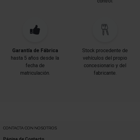
control.
Elevalunas eléctric. con Transmisor de impulsos
Cierre centralizado con Mando a distancia
Keyless Go
Dispositivo de alarma para Cinturones de seguridad
Garantía de Fábrica
Stock procedente de
hasta 5 años desde la
vehículos del propio
Espejo para niños (retrovisor interior extra para
fecha de
concesionario y del
zona trasera)
matriculación.
fabricante.
Retrovisor interior con sistema
antideslumbramiento autom.
Parasoles con Espejo (iluminación)
Anclajes Isofix para Asiento para niños
Simulador de ruidos (Sonido exterior)
CONTACTA CON NOSOTROS
Sistema antibloqueo (ABS)
Página de Contacto