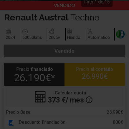
Foto
1
de
15
VENDIDO
Renault
Austral
Techno
2024
60000
kms
200
cv
Híbrido
Automático
Vendido
Precio
financiado
Precio
al contado
26.190€*
26.990€
Calcular cuota
373
€/ mes
🛈
Precio Base
26.990€
Descuento financiación
800€