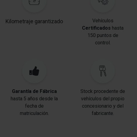
Cierre centralizado / Instalación de arranque Manos
libres Entry&drive
Vehículos
Kilometraje garantizado
Certificados
hasta
Agarraderos de la puerta ext. color carrocería
150 puntos de
control.
Cinturones de seguridad delante regulable en altura
Dispositivo de alarma para Cinturones de seguridad
Tensor del cinturón
Luz de lectura delante
Garantía de Fábrica
Stock procedente de
Guantera con Iluminación-LED
hasta 5 años desde la
vehículos del propio
fecha de
concesionario y del
Inmovilizador
matriculación.
fabricante.
Anclajes Isofix para Asiento para niños
Anclajes Isofix para Asiento para niños en Asiento