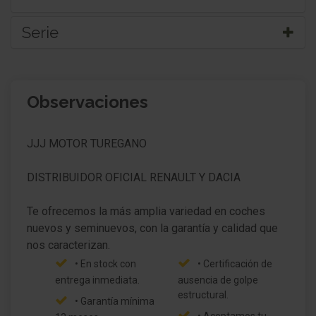
Serie
Paquete Look cromado (ext.)
Observaciones
Carrocería: 5 puertas
Techo, Retrovisor exterior y Montante A color de
JJJ MOTOR TUREGANO
contraste
Retrovisor exterior regulable eléctricamente y
DISTRIBUIDOR OFICIAL RENAULT Y DACIA
calefactable
Te ofrecemos la más amplia variedad en coches
Retrovisor exterior esférico, izquierda
nuevos y seminuevos, con la garantía y calidad que
Luces antiniebla
• En stock con
• Certificación de
Encendido automático de luces
entrega inmediata.
ausencia de golpe
estructural.
Faro con luz de curva estática
• Garantía mínima