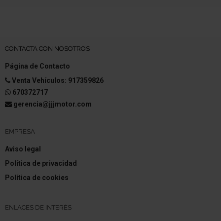
del acompañante
Sistema antibloqueo (ABS)
Distribuidor eléctrónico de frenada
CONTACTA CON NOSOTROS
Asistente a la conducción: Freno de emergencia
Página de Contacto
Venta Vehículos: 917359826
Asistente del freno
670372717
Llantas de aleación 6,5x17 (Captur, negro)
gerencia@jjjmotor.com
Neumáticos 205/55 R17 ..H
EMPRESA
Volante (cuero)
Aviso legal
Política de privacidad
Columna de dirección (Volante) regulable en altura
Política de cookies
Columna de dirección (Volante) regulable en
longitud
ENLACES DE INTERÉS
Dirección asistida Dependiente de la velocidad