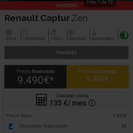
Foto
1
de
12
VENDIDO
Renault
Captur
Zen
2014
126000
kms
120
cv
Gasolina
Automático
Vendido
Precio
financiado
Precio
al contado
9.490€*
9.490€
Calcular cuota
135
€/ mes
🛈
Precio Base
9.490€
Descuento financiación
0€