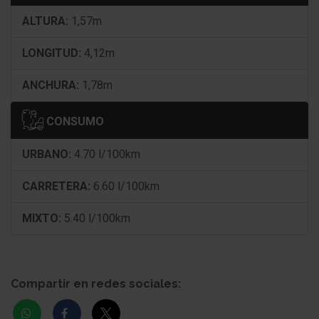
Indicador de las marchas
ALTURA:
1,57m
Sistema audio-navegador con pantalla táctil en
color (Media Nav)
LONGITUD:
4,12m
Sistema control presión neumáticos
ANCHURA:
1,78m
Control de crucero (Tempomat)
CONSUMO
Airbag conductor/acompañante
URBANO:
4.70 l/100km
airbag antideslizamiento (PRC) atrás
CARRETERA:
6.60 l/100km
Airbag lateral delante
MIXTO:
5.40 l/100km
Airbag acompañante Desconectable
Cubierta del maletero / Persiana
Compartir en redes sociales:
Climatizador automático
? Filtro de polen