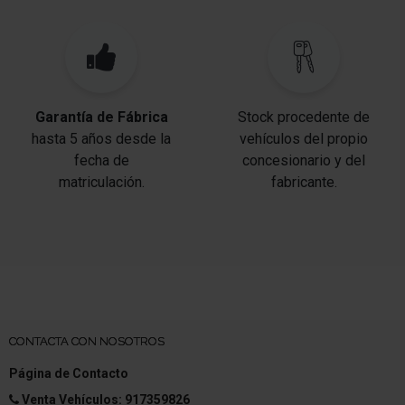
Anclajes Isofix para Asiento para niños en Asiento
del acompañante
Sistema antibloqueo (ABS)
Asistente a la conducción: Asistente activo del
Garantía de Fábrica
Stock procedente de
freno de emergencia
hasta 5 años desde la
vehículos del propio
Asistente del freno
fecha de
concesionario y del
matriculación.
fabricante.
Freno de estacionamiento eléctric.
Asistente a la conducción: Reconocimiento de
peatones
Asistente a la conducción: Sistema de aviso-cambio
de vía
Asistente a la conducción: Asistente de
CONTACTA CON NOSOTROS
mantenimiento de carril Activo
Página de Contacto
Kit reparación de neumáticos
Venta Vehículos: 917359826