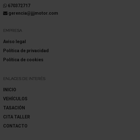
670372717
Volante (cuero)
gerencia@jjjmotor.com
Columna de dirección (Volante) regulable en altura
EMPRESA
Columna de dirección (Volante) regulable en
longitud
Aviso legal
Volante con Palancas de cambio
Política de privacidad
Política de cookies
Programa electrónico de estabilidad (ESP)
Tipo transmisión: Tracción delantera
ENLACES DE INTERÉS
INICIO
Asistente a la conducción: Asistente de subidas
(HSA)
VEHÍCULOS
Batalla 2639 mm
TASACIÓN
CITA TALLER
Caja de cambios automática - Multi-Mode
CONTACTO
Reducción polución según norma gases escape