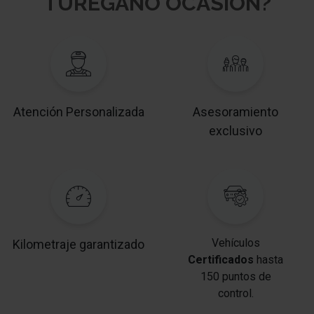
TUREGANO OCASION?
Asiento delante izquierda regulable en altura
Asiento trasero dividido/abatible (1/3-2/3)
Reposacabezas detrás regulable
Atención Personalizada
Asesoramiento
Elevalunas eléctric. con Transmisor de impulsos
exclusivo
izquierda delante
Cierre centralizado / Instalación de arranque Manos
libres Entry&drive
Agarraderos de la puerta ext. color carrocería
Luces interiores LED
Vehículos
Kilometraje garantizado
Retrovisor interior con sistema
Certificados
hasta
antideslumbramiento autom.
150 puntos de
control.
Anclajes Isofix para Asiento para niños