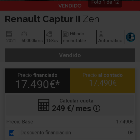
Foto
1
de
12
VENDIDO
Renault
Captur II
Zen
Híbrido
2021
60000
kms
158
cv
enchufáble
Automático
Vendido
Precio
financiado
Precio
al contado
17.490€*
17.490€
Calcular cuota
249
€/ mes
🛈
Precio Base
17.490€
Descuento financiación
0€