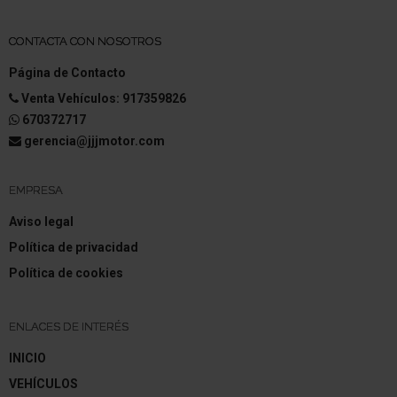
Regeneración de energía (Energy Smart
Management)
CONTACTA CON NOSOTROS
Caja de cambios automática - Multi-Mode
Página de Contacto
Reducción polución según norma gases escape
Venta Vehículos: 917359826
Euro 6d
670372717
gerencia@jjjmotor.com
Sistema Start/Stop
Híbrido 103 kW E-Tech (Motor 1,6 Ltr. - 67 kW)
EMPRESA
Aviso legal
Política de privacidad
Política de cookies
ENLACES DE INTERÉS
INICIO
VEHÍCULOS