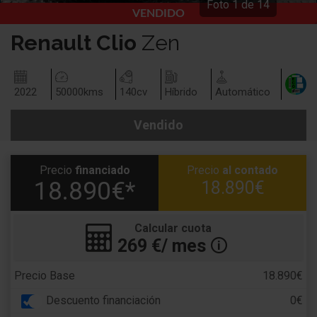
Foto
1
de
14
VENDIDO
Renault
Clio
Zen
2022
50000
kms
140
cv
Híbrido
Automático
Vendido
Precio
financiado
Precio
al contado
18.890€*
18.890€
Calcular cuota
269
€/ mes
🛈
Precio Base
18.890€
Descuento financiación
0€