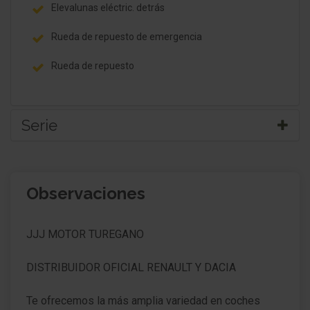
Elevalunas eléctric. detrás
Rueda de repuesto de emergencia
Rueda de repuesto
Serie
Carrocería: 5 puertas
Observaciones
Retrovisor exterior plegable eléctricamente
Retrovisor exterior regulable eléctricamente y
JJJ MOTOR TUREGANO
calefactable
Retrovisor exterior color carrocería
DISTRIBUIDOR OFICIAL RENAULT Y DACIA
Faro Full-LED
Te ofrecemos la más amplia variedad en coches