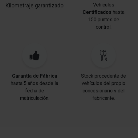
Asistente a la conducción: Freno de emergencia
Vehículos
Kilometraje garantizado
Certificados
hasta
Asistente a la conducción: Asistente activo del
150 puntos de
freno de emergencia
control.
Asistente del freno
Asistente a la conducción: Reconocimiento de
peatones
Asistente a la conducción: Sistema de aviso-cambio
de vía
Garantía de Fábrica
Stock procedente de
Asistente a la conducción: Asistente de
hasta 5 años desde la
vehículos del propio
mantenimiento de carril Activo
fecha de
concesionario y del
Columna de dirección (Volante) regulable en altura
matriculación.
fabricante.
Programa electrónico de estabilidad (ESP)
Asistente a la conducción: Asistente de subidas
(HSA)