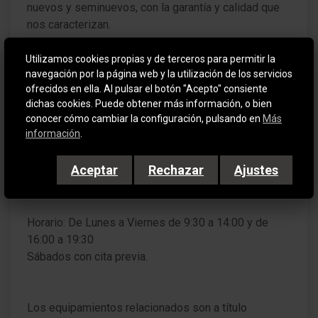
nuevos y seminuevos, con la garantía y calidad que
Encendido automático de luces
Asistente a la conducción: Reconocimiento de
• En stock con
• Certificación de
señales de tráfico
Utilizamos cookies propias y de terceros para permitir la
entrega inmediata.
ausencia de golpe
navegación por la página web y la utilización de los servicios
estructural.
Pilotos traseros LED
• Garantía mínima
ofrecidos en ella. Al pulsar el botón "Acepto" consiente
• Aceptamos tu
12 meses.
dichas cookies. Puede obtener más información, o bien
3. Luces de freno
coche como parte de
conocer cómo cambiar la configuración, pulsando en
• Certificación de
Más
pago bajo previa
información
.
Kilómetros.
Sensor de luz y lluvia
tasación.
• Historial de
Aceptar
Rechazar
Ajustes
Luz de día LED
Mantenimientos.
Limpiaparabrisas con Sensor de lluvia
Horario: De Lunes a Viernes de 9:30 a 14:00 y de
Lunas tintado
16:00 a 19:30
Sábados con cita previa.
Dispositivo manos libres Bluetooth
Sistema multimedia Easy Link (pantalla táctil 7")
Los equipamientos relacionados son a título